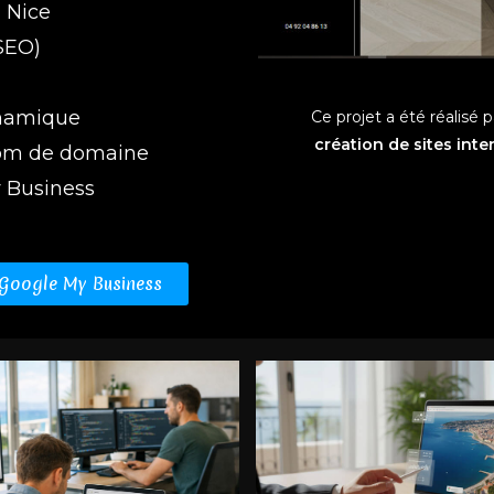
 Nice
SEO)
ynamique
Ce projet a été réalisé 
création de sites int
nom de domaine
y Business
 Google My Business