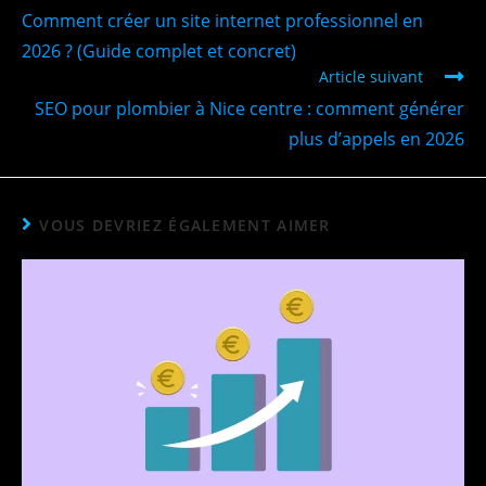
Comment créer un site internet professionnel en
2026 ? (Guide complet et concret)
Article suivant
SEO pour plombier à Nice centre : comment générer
plus d’appels en 2026
VOUS DEVRIEZ ÉGALEMENT AIMER