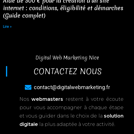
Aide de 500 € pour la création d’un site
internet : conditions, éligibilité et démarches
(Guide complet)
Lire »
Digital Web Marketing Nice
CONTACTEZ NOUS
contact@digitalwebmarketing.fr
Nos
webmasters
restent à votre écoute
pour vous accompagner à chaque étape
et vous guider dans le choix de la
solution
digitale
la plus adaptée à votre activité.