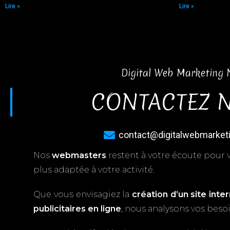
Lire »
Lire »
Digital Web Marketing 
CONTACTEZ 
contact@digitalwebmarketi
Nos
webmasters
restent à votre écoute pour 
plus adaptée à votre activité.
Que vous envisagiez la
création d’un site inte
publicitaires en ligne
, nous analysons vos besoi