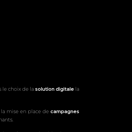
le choix de la
solution digitale
la
la mise en place de
campagnes
mants.