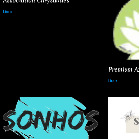
Association Chrysalides​
Lire »
Premium A
Lire »