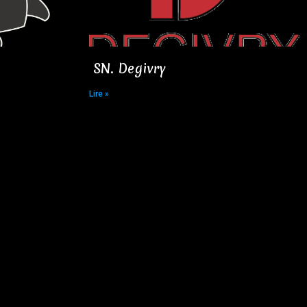
SN. Degivry​
Lire »