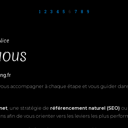
1
2
3
4
5
6
7
8
9
Nice
NOUS
ng.fr
vous accompagner à chaque étape et vous guider dans 
rnet
, une stratégie de
référencement naturel (SEO)
ou 
ns afin de vous orienter vers les leviers les plus perfor