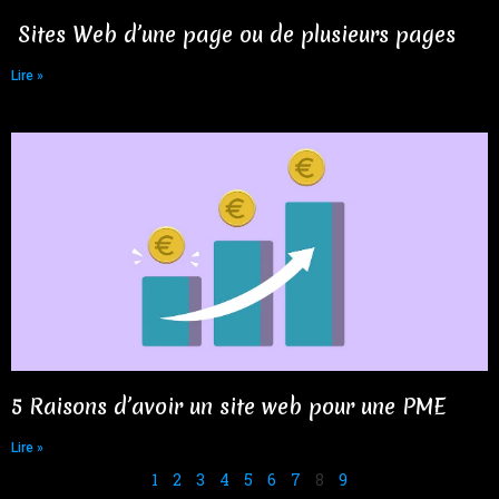
Sites Web d’une page ou de plusieurs pages​
Lire »
5 Raisons d’avoir un site web pour une PME
Lire »
1
2
3
4
5
6
7
8
9