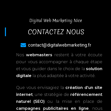
Digital Web Marketing Nice
CONTACTEZ NOUS
contact@digitalwebmarketing.fr
Nos
webmasters
restent à votre écoute
pour vous accompagner à chaque étape
et vous guider dans le choix de la
solution
digitale
la plus adaptée à votre activité.
Que vous envisagiez la
création d’un site
internet
, une stratégie de
référencement
naturel (SEO)
ou la mise en place de
campagnes publicitaires en ligne
, nous